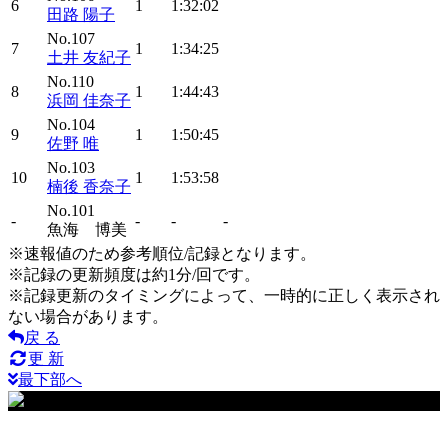
6
1
1:32:02
田路 陽子
No.107
7
1
1:34:25
土井 友紀子
No.110
8
1
1:44:43
浜岡 佳奈子
No.104
9
1
1:50:45
佐野 唯
No.103
10
1
1:53:58
楠後 香奈子
No.101
-
-
-
-
魚海 博美
※速報値のため参考順位/記録となります。
※記録の更新頻度は約1分/回です。
※記録更新のタイミングによって、一時的に正しく表示され
ない場合があります。
戻 る
更 新
最下部へ