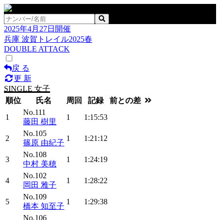
2025年4月27日開催
兵庫 波賀トレイル2025春
DOUBLE ATTACK
戻 る
更 新
SINGLE 女子
順位
氏名
周回
記録
前との差
No.111
1
1
1:15:53
藤田 樹里
No.105
2
1
1:21:12
篠原 由紀子
No.108
3
1
1:24:19
中村 美穂
No.102
4
1
1:28:22
岡田 雅子
No.109
5
1
1:29:38
橋本 知至子
No.106