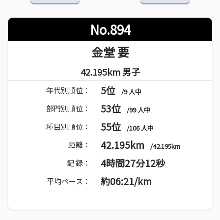
No.894
金堂 要
42.195km 男子
5位
年代別順位：
/9 人中
53位
部門別順位：
/99 人中
55位
種目別順位：
/106 人中
42.195km
距離：
/42.195km
4時間27分12秒
記 録：
約06:21/km
平均ペース：