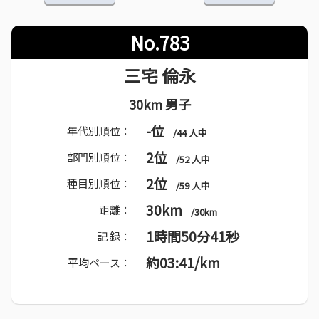
No.783
三宅 倫永
30km 男子
-位
年代別順位：
/44 人中
2位
部門別順位：
/52 人中
2位
種目別順位：
/59 人中
30km
距離：
/30km
1時間50分41秒
記 録：
約03:41/km
平均ペース：