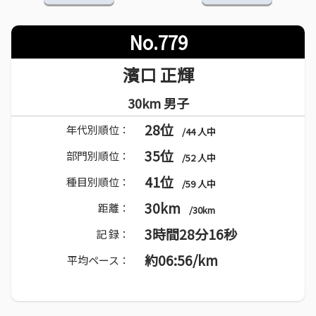
No.779
濱口 正輝
30km 男子
28位
年代別順位：
/44 人中
35位
部門別順位：
/52 人中
41位
種目別順位：
/59 人中
30km
距離：
/30km
3時間28分16秒
記 録：
約06:56/km
平均ペース：