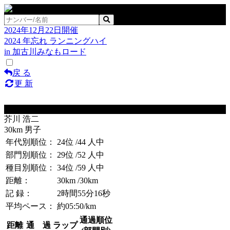
2024年12月22日開催
2024 年忘れ ランニングハイ
in 加古川みなもロード
戻 る
更 新
No.731
芥川 浩二
30km 男子
年代別順位：
24位
/44 人中
部門別順位：
29位
/52 人中
種目別順位：
34位
/59 人中
距離：
30km
/30km
記 録：
2時間55分16秒
平均ペース：
約05:50/km
通過順位
距離
通 過
ラップ