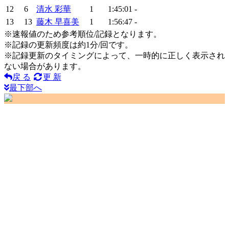
12
6
清水 彩華
1
1:45:01
-
13
13
藤木 早喜美
1
1:56:47
-
※速報値のため参考順位/記録となります。
※記録の更新頻度は約1分/回です。
※記録更新のタイミングによって、一時的に正しく表示され
ない場合があります。
戻 る
更 新
最下部へ