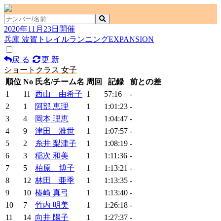
2020年11月23日開催
兵庫 波賀トレイルランニングEXPANSION
戻 る
更 新
ショートクラス 女子
順位
No
氏名/チーム名
周回
記録
前との差
1
11
西山 由希子
1
57:16
-
2
1
阿部 恵理
1
1:01:23
-
3
4
岡本 理恵
1
1:04:47
-
4
9
津田 雅世
1
1:07:57
-
5
2
糸井 梨津子
1
1:08:19
-
6
3
稲次 和美
1
1:11:36
-
7
5
柏原 博子
1
1:13:21
-
8
12
林田 亜季
1
1:13:35
-
9
10
椿崎 真弓
1
1:13:40
-
10
7
竹内 明美
1
1:26:18
-
11
14
向井 陽子
1
1:27:37
-