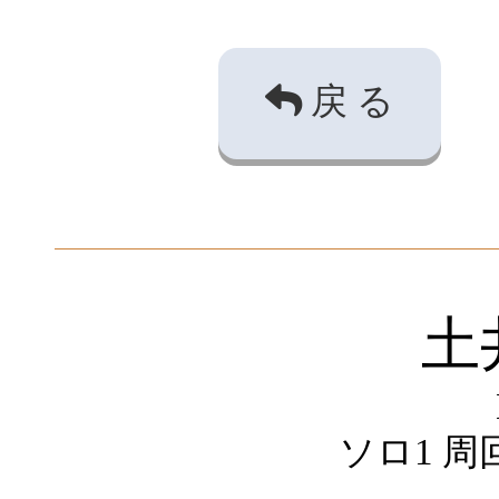
戻 る
土
ソロ1 周回