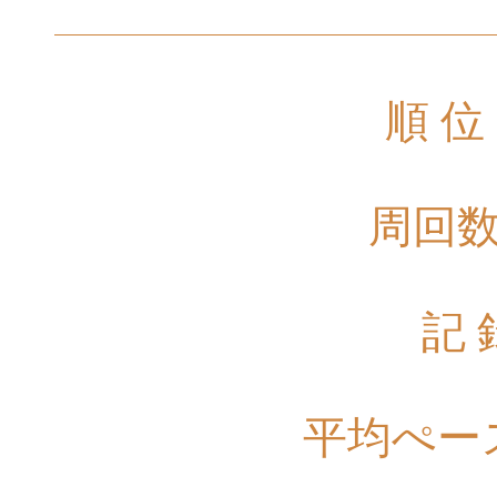
順 位
周回
記 
平均ぺー