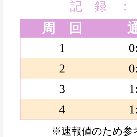
記 録 ：
周 回
1
0
2
0
3
1
4
1
※速報値のため参