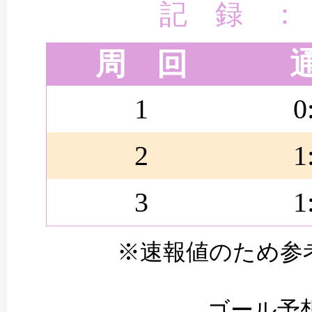
記 録 ：
周 回
1
0
2
1
3
1
※速報値のため参
ゴール予想時