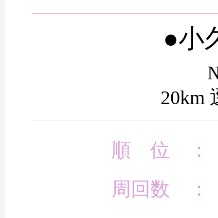
●小
№
20km
順 位 ：
周回数 ：