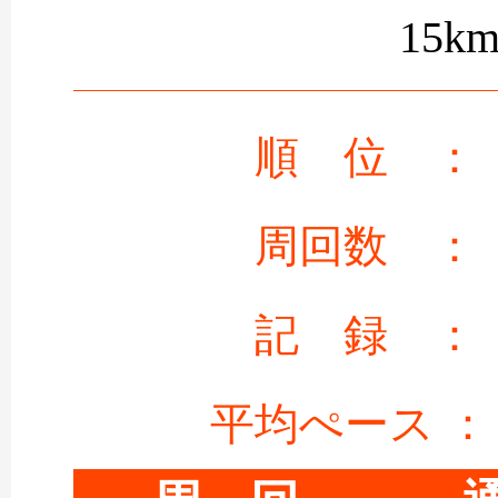
15k
順 位 ：
周回数 ：
記 録 ：
平均ぺース ：