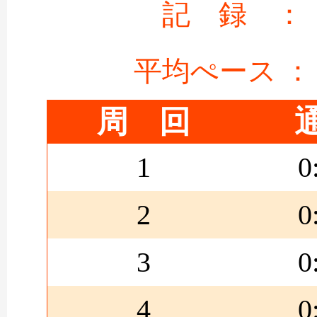
記 録 ：
平均ぺース ：
周 回
1
0
2
0
3
0
4
0