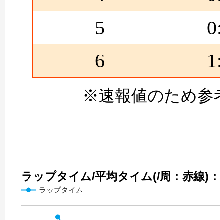
5
0
6
1
※速報値のため参
ラップタイム/平均タイム(/周：赤線)：10
ラップタイム