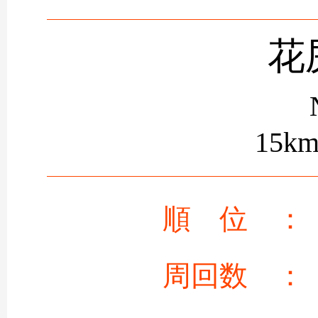
花
15k
順 位 ：
周回数 ：