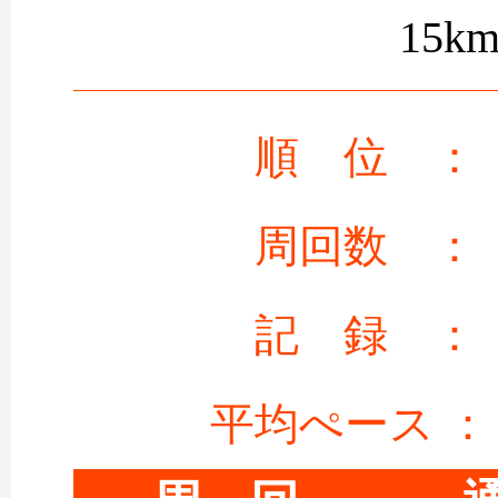
15k
順 位 ：
周回数 ：
記 録 ：
平均ぺース ：