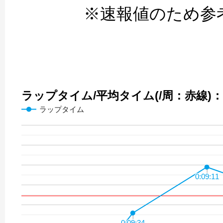
※速報値のため参
ラップタイム/平均タイム(/周：赤線)：09
ラップタイム
0:09:11
0:09:11
0:09:34
0:09:34