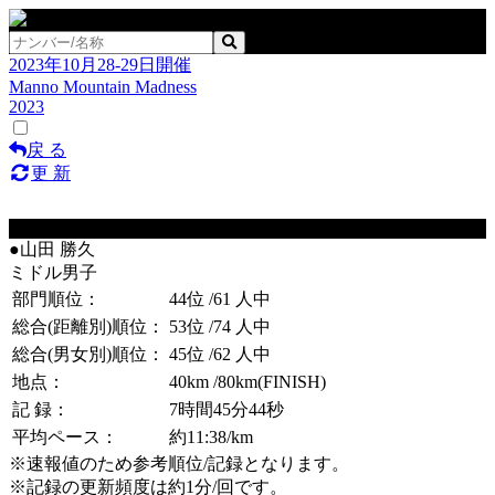
2023年10月28-29日開催
Manno Mountain Madness
2023
戻 る
更 新
No.70
●山田 勝久
ミドル男子
部門順位：
44位
/61 人中
総合(距離別)順位：
53位
/74 人中
総合(男女別)順位：
45位
/62 人中
地点：
40km
/80km(FINISH)
記 録：
7時間45分44秒
平均ペース：
約11:38/km
※速報値のため参考順位/記録となります。
※記録の更新頻度は約1分/回です。