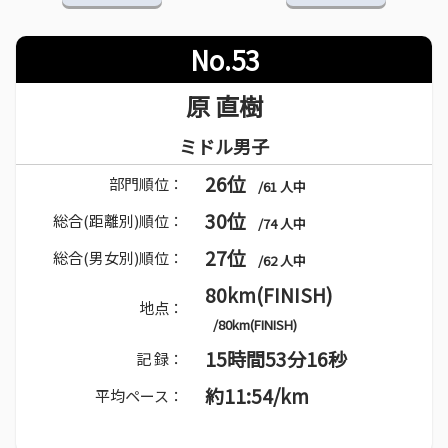
No.53
原 直樹
ミドル男子
26位
部門順位：
/61 人中
30位
総合(距離別)順位：
/74 人中
27位
総合(男女別)順位：
/62 人中
80km(FINISH)
地点：
/80km(FINISH)
15時間53分16秒
記 録：
約11:54/km
平均ペース：