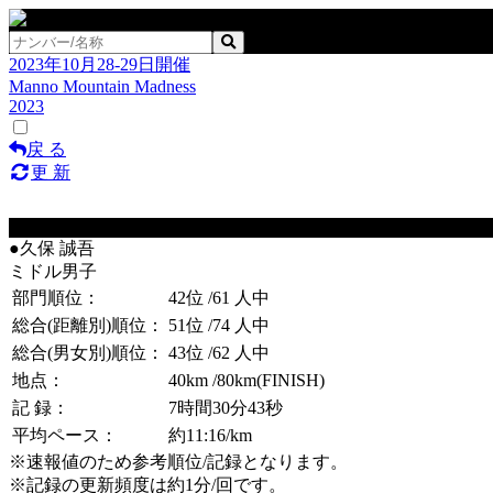
2023年10月28-29日開催
Manno Mountain Madness
2023
戻 る
更 新
No.32
●久保 誠吾
ミドル男子
部門順位：
42位
/61 人中
総合(距離別)順位：
51位
/74 人中
総合(男女別)順位：
43位
/62 人中
地点：
40km
/80km(FINISH)
記 録：
7時間30分43秒
平均ペース：
約11:16/km
※速報値のため参考順位/記録となります。
※記録の更新頻度は約1分/回です。