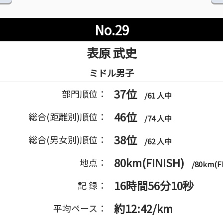
No.29
表原 武史
ミドル男子
37位
部門順位：
/61 人中
46位
総合(距離別)順位：
/74 人中
38位
総合(男女別)順位：
/62 人中
80km(FINISH)
地点：
/80km(F
16時間56分10秒
記 録：
約12:42/km
平均ペース：