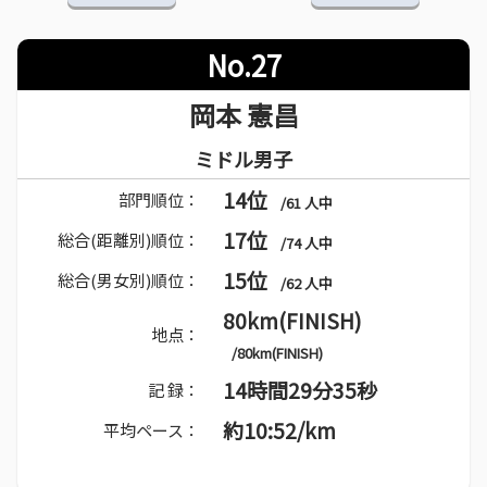
No.27
岡本 憲昌
ミドル男子
14位
部門順位：
/61 人中
17位
総合(距離別)順位：
/74 人中
15位
総合(男女別)順位：
/62 人中
80km(FINISH)
地点：
/80km(FINISH)
14時間29分35秒
記 録：
約10:52/km
平均ペース：