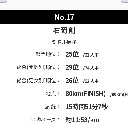
No.17
石岡 創
ミドル男子
25位
部門順位：
/61 人中
29位
総合(距離別)順位：
/74 人中
26位
総合(男女別)順位：
/62 人中
80km(FINISH)
地点：
/80km(F
15時間51分7秒
記 録：
約11:53/km
平均ペース：