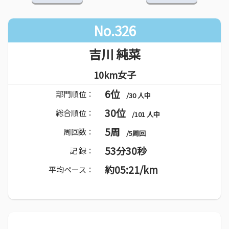
No.326
吉川 純菜
10km女子
6位
部門順位：
/30 人中
30位
総合順位：
/101 人中
5周
周回数：
/5周回
53分30秒
記 録：
約05:21/km
平均ペース：