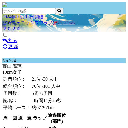
2024年10月13日開催
宮崎フェニックスマラソン
２０２４
戻 る
更 新
No.324
藤山 瑠璃
10km女子
部門順位：
21位
/30 人中
総合順位：
76位
/101 人中
周回数：
5周
/5周回
記 録：
1時間14分26秒
平均ペース：
約07:26/km
通過順位
周 回
通 過
ラップ
(部門)