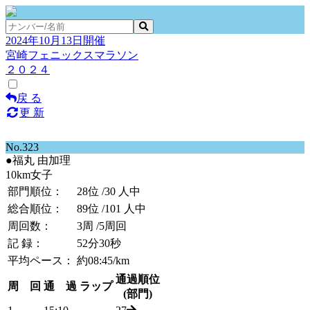
2024年10月13日開催
宮崎フェニックスマラソン
２０２４
戻 る
更 新
No.323
●福丸 由加理
10km女子
部門順位：
28位
/30 人中
総合順位：
89位
/101 人中
周回数：
3周
/5周回
記 録：
52分30秒
平均ペース：
約08:45/km
通過順位
周 回
通 過
ラップ
(部門)