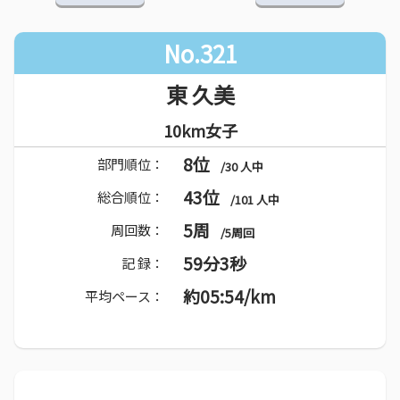
No.321
東 久美
10km女子
8位
部門順位：
/30 人中
43位
総合順位：
/101 人中
5周
周回数：
/5周回
59分3秒
記 録：
約05:54/km
平均ペース：