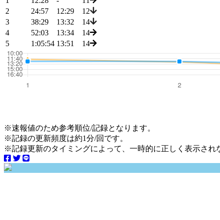
1
12:28
-
11
2
24:57
12:29
12
3
38:29
13:32
14
4
52:03
13:34
14
5
1:05:54
13:51
14
※速報値のため参考順位/記録となります。
※記録の更新頻度は約1分/回です。
※記録更新のタイミングによって、一時的に正しく表示され