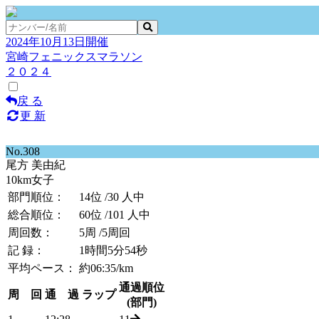
2024年10月13日開催
宮崎フェニックスマラソン
２０２４
戻 る
更 新
No.308
尾方 美由紀
10km女子
部門順位：
14位
/30 人中
総合順位：
60位
/101 人中
周回数：
5周
/5周回
記 録：
1時間5分54秒
平均ペース：
約06:35/km
通過順位
周 回
通 過
ラップ
(部門)