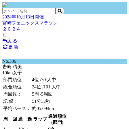
2024年10月13日開催
宮崎フェニックスマラソン
２０２４
戻 る
更 新
No.306
岩崎 晴美
10km女子
部門順位：
4位
/30 人中
総合順位：
24位
/101 人中
周回数：
5周
/5周回
記 録：
51分32秒
平均ペース：
約05:09/km
通過順位
周 回
通 過
ラップ
(部門)