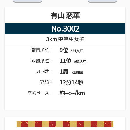
有山 恋華
No.3002
3km 中学生女子
9位
部門順位：
/24人中
11位
距離順位：
/68人中
1周
周回数：
/1周回
12分14秒
記 録：
約--:--/km
平均ペース：