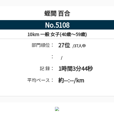
蛭間 百合
No.5108
10km 一般 女子(40歳～59歳)
27位
部門順位：
/37人中
：
/
1時間3分44秒
記 録：
約--:--/km
平均ペース：