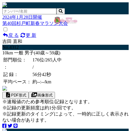
2024年1月28日開催
第40回杉戸町新春マラソン大会
戻 る
更 新
吉田 直和
No.4312
10km 一般 男子(40歳～59歳)
部門順位：
176位
/265人中
：
/
記 録：
56分42秒
平均ペース：
約--:--/km
PDF形式
画像形式
※速報値のため参考順位/記録となります。
※記録の更新頻度は約1分/回です。
※記録更新のタイミングによって、一時的に正しく表示され
ない場合があります。