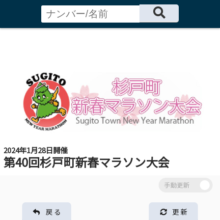
2024年1月28日開催
第40回杉戸町新春マラソン大会
戻 る
更 新