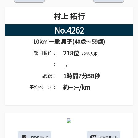
村上 拓行
No.4262
10km 一般 男子(40歳～59歳)
218位
部門順位：
/265人中
：
/
1時間7分38秒
記 録：
約--:--/km
平均ペース：
PDF形式
画像形式