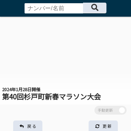
2024年1月28日開催
第40回杉戸町新春マラソン大会
戻 る
更 新