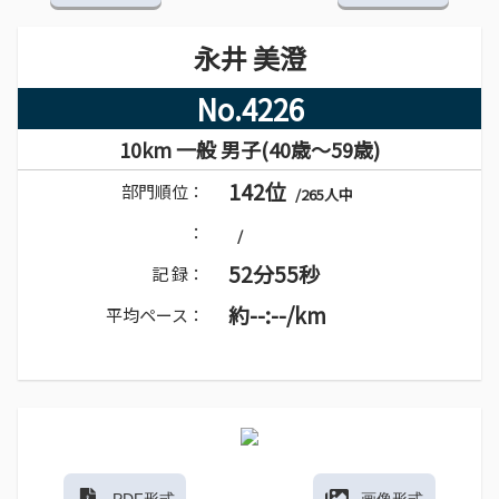
永井 美澄
No.4226
10km 一般 男子(40歳～59歳)
142位
部門順位：
/265人中
：
/
52分55秒
記 録：
約--:--/km
平均ペース：
PDF形式
画像形式