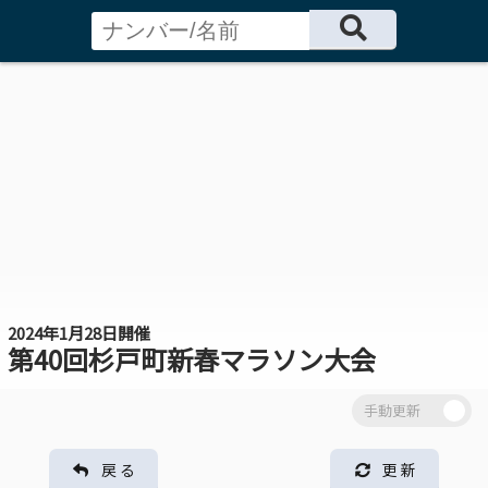
2024年1月28日開催
第40回杉戸町新春マラソン大会
戻 る
更 新