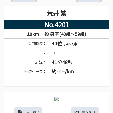
荒井 繁
No.4201
10km 一般 男子(40歳～59歳)
30位
部門順位：
/265人中
：
/
41分48秒
記 録：
約--:--/km
平均ペース：
PDF形式
画像形式