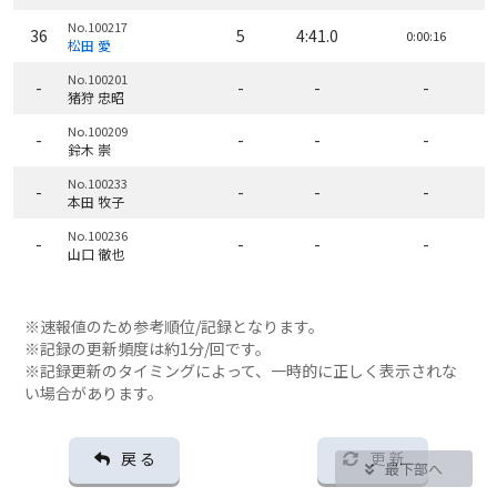
No.100217
36
5
4:41.0
0:00:16
松田 愛
No.100201
-
-
-
-
猪狩 忠昭
No.100209
-
-
-
-
鈴木 崇
No.100233
-
-
-
-
本田 牧子
No.100236
-
-
-
-
山口 徹也
※速報値のため参考順位/記録となります。
※記録の更新頻度は約1分/回です。
※記録更新のタイミングによって、一時的に正しく表示されな
い場合があります。
戻 る
更 新
最下部へ