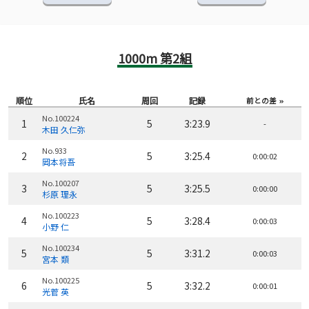
1000m 第2組
順位
氏名
周回
記録
前との差
No.100224
1
5
3:23.9
-
木田 久仁弥
No.933
2
5
3:25.4
0:00:02
岡本将吾
No.100207
3
5
3:25.5
0:00:00
杉原 理永
No.100223
4
5
3:28.4
0:00:03
小野 仁
No.100234
5
5
3:31.2
0:00:03
宮本 類
No.100225
6
5
3:32.2
0:00:01
光菅 英