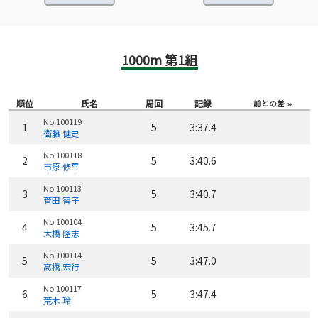
1000m 第1組
順位
氏名
周回
記録
前との差
No.100119
1
5
3:37.4
衛藤 健史
No.100118
2
5
3:40.6
市原 修平
No.100113
3
5
3:40.7
菅田 智子
No.100104
4
5
3:45.7
大橋 隆志
No.100114
5
5
3:47.0
高橋 宏行
No.100117
6
5
3:47.4
荒木 玲