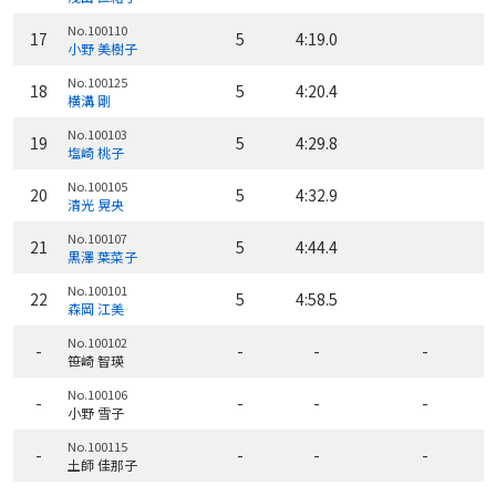
No.100110
17
5
4:19.0
小野 美樹子
No.100125
18
5
4:20.4
横溝 剛
No.100103
19
5
4:29.8
塩崎 桃子
No.100105
20
5
4:32.9
清光 晃央
No.100107
21
5
4:44.4
黒澤 葉菜子
No.100101
22
5
4:58.5
森岡 江美
No.100102
-
-
-
-
笹崎 智瑛
No.100106
-
-
-
-
小野 雪子
No.100115
-
-
-
-
土師 佳那子