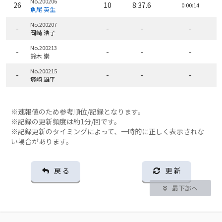
No.200206
26
10
8:37.6
0:00:14
魚尾 英生
No.200207
-
-
-
-
岡崎 浩子
No.200213
-
-
-
-
鈴木 崇
No.200215
-
-
-
-
塚崎 雄平
※速報値のため参考順位/記録となります。
※記録の更新頻度は約1分/回です。
※記録更新のタイミングによって、一時的に正しく表示されな
い場合があります。
戻 る
更 新
最下部へ