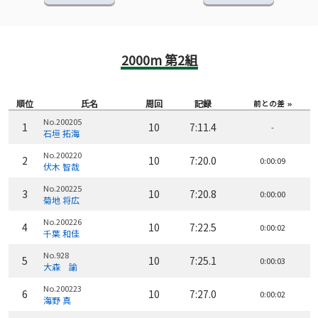
2000m 第2組
順位
氏名
周回
記録
前との差
No.200205
1
10
7:11.4
-
石垣 拓海
No.200220
2
10
7:20.0
0:00:09
伏木 智哉
No.200225
3
10
7:20.8
0:00:00
菊地 将広
No.200226
4
10
7:22.5
0:00:02
千葉 和佳
No.928
5
10
7:25.1
0:00:03
大森 諭
No.200223
6
10
7:27.0
0:00:02
海野 真