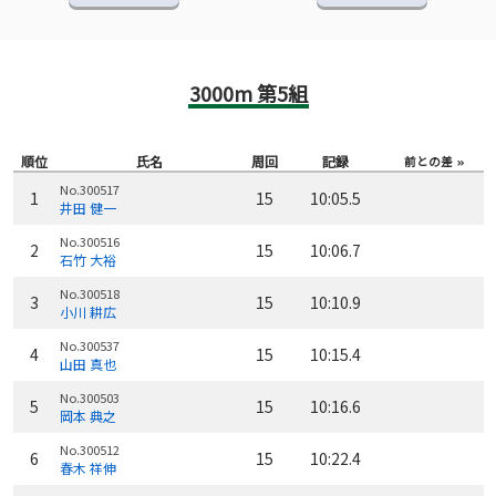
3000m 第5組
順位
氏名
周回
記録
前との差
No.300517
1
15
10:05.5
井田 健一
No.300516
2
15
10:06.7
石竹 大裕
No.300518
3
15
10:10.9
小川 耕広
No.300537
4
15
10:15.4
山田 真也
No.300503
5
15
10:16.6
岡本 典之
No.300512
6
15
10:22.4
春木 祥伸