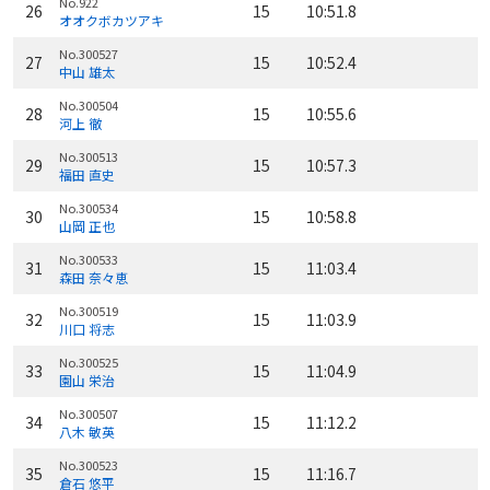
No.922
26
15
10:51.8
オオクボカツアキ
No.300527
27
15
10:52.4
中山 雄太
No.300504
28
15
10:55.6
河上 徹
No.300513
29
15
10:57.3
福田 直史
No.300534
30
15
10:58.8
山岡 正也
No.300533
31
15
11:03.4
森田 奈々恵
No.300519
32
15
11:03.9
川口 将志
No.300525
33
15
11:04.9
園山 栄治
No.300507
34
15
11:12.2
八木 敏英
No.300523
35
15
11:16.7
倉石 悠平