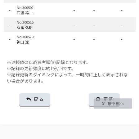
No.300502
-
-
-
-
石渡 雄一
No.300515
-
-
-
-
有冨 弘朗
No.300520
-
-
-
-
神田 遼
※速報値のため参考順位/記録となります。
※記録の更新頻度は約1分/回です。
※記録更新のタイミングによって、一時的に正しく表示されな
い場合があります。
戻 る
更 新
最下部へ