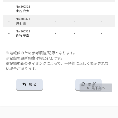
No.300316
-
-
-
-
小谷 亮太
No.300321
-
-
-
-
鈴木 崇
No.300328
-
-
-
-
佐竹 英幸
※速報値のため参考順位/記録となります。
※記録の更新頻度は約1分/回です。
※記録更新のタイミングによって、一時的に正しく表示されな
い場合があります。
戻 る
更 新
最下部へ