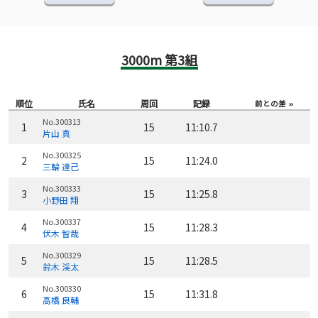
3000m 第3組
順位
氏名
周回
記録
前との差
No.300313
1
15
11:10.7
片山 真
No.300325
2
15
11:24.0
三輪 達己
No.300333
3
15
11:25.8
小野田 翔
No.300337
4
15
11:28.3
伏木 智哉
No.300329
5
15
11:28.5
鈴木 渓太
No.300330
6
15
11:31.8
高橋 良輔