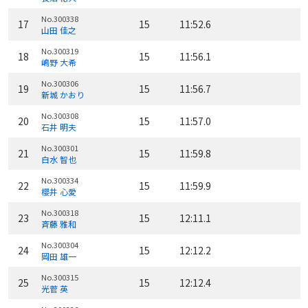
No.300338
17
15
11:52.6
山田 佳之
No.300319
18
15
11:56.1
嶋野 大希
No.300306
19
15
11:56.7
新城 かおり
No.300308
20
15
11:57.0
石井 明夫
No.300301
21
15
11:59.8
白水 智也
No.300334
22
15
11:59.9
櫻井 心愛
No.300318
23
15
12:11.1
斉藤 雅和
No.300304
24
15
12:12.2
岡田 雄一
No.300315
25
15
12:12.4
光菅 英