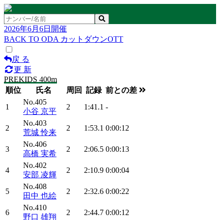
2026年6月6日開催
BACK TO ODA カットダウンOTT
戻 る
更 新
PREKIDS 400m
順位
氏名
周回
記録
前との差
No.405
1
2
1:41.1
-
小谷 京平
No.403
2
2
1:53.1
0:00:12
荒城 怜来
No.406
3
2
2:06.5
0:00:13
高橋 実希
No.402
4
2
2:10.9
0:00:04
安部 凌輝
No.408
5
2
2:32.6
0:00:22
田中 也絵
No.410
6
2
2:44.7
0:00:12
野口 雄翔