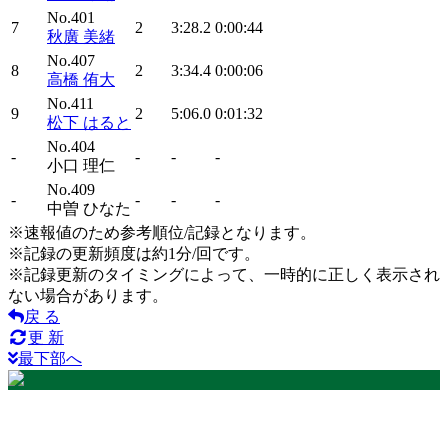
No.401
7
2
3:28.2
0:00:44
秋廣 美緒
No.407
8
2
3:34.4
0:00:06
高橋 侑大
No.411
9
2
5:06.0
0:01:32
松下 はると
No.404
-
-
-
-
小口 理仁
No.409
-
-
-
-
中曽 ひなた
※速報値のため参考順位/記録となります。
※記録の更新頻度は約1分/回です。
※記録更新のタイミングによって、一時的に正しく表示され
ない場合があります。
戻 る
更 新
最下部へ