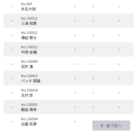
No.907
-
-
-
-
本荘大和
No.150312
-
-
-
-
三浦 和貴
No.150322
-
-
-
-
傳田 賢太
No.150323
-
-
-
-
中野 圭輔
No.150409
-
-
-
-
武井 蓮
No.150413
-
-
-
-
パッチ 翔雄
No.150418
-
-
-
-
北村 悠
No.150501
-
-
-
-
飯田 勇希
No.150504
-
-
-
-
古屋 拓夢
最下部へ