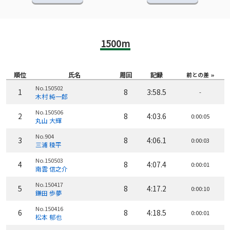
1500m
順位
氏名
周回
記録
前との差
No.150502
1
8
3:58.5
-
木村 純一郎
No.150506
2
8
4:03.6
0:00:05
丸山 大輝
No.904
3
8
4:06.1
0:00:03
三浦 稜平
No.150503
4
8
4:07.4
0:00:01
南雲 信之介
No.150417
5
8
4:17.2
0:00:10
鎌田 歩夢
No.150416
6
8
4:18.5
0:00:01
松本 郁也