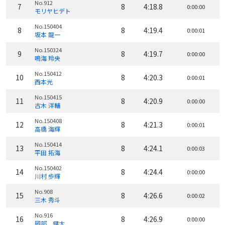
No.912
7
8
4:18.8
0:00:00
モリヤヒデト
No.150404
8
8
4:19.4
0:00:01
坂本 龍一
No.150324
9
8
4:19.7
0:00:00
鳴海 玲央
No.150412
10
8
4:20.3
0:00:01
西本光
No.150415
11
8
4:20.9
0:00:00
古木 洋輔
No.150408
12
8
4:21.3
0:00:01
高橋 海輝
No.150414
13
8
4:24.1
0:00:03
平田 拓海
No.150402
14
8
4:24.4
0:00:00
川村 歩輝
No.908
15
8
4:26.6
0:00:02
三木 秀斗
No.916
16
8
4:26.9
0:00:00
岡部 健太