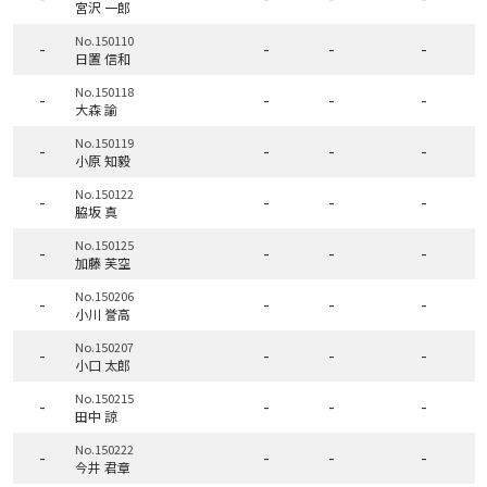
宮沢 一郎
No.150110
-
-
-
-
日置 信和
No.150118
-
-
-
-
大森 諭
No.150119
-
-
-
-
小原 知毅
No.150122
-
-
-
-
脇坂 真
No.150125
-
-
-
-
加藤 芙空
No.150206
-
-
-
-
小川 誉高
No.150207
-
-
-
-
小口 太郎
No.150215
-
-
-
-
田中 諒
No.150222
-
-
-
-
今井 君章