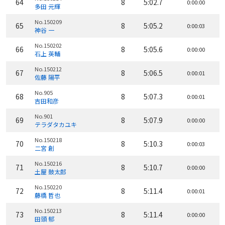
64
8
5:02.7
0:00:00
多田 元輝
No.150209
65
8
5:05.2
0:00:03
神谷 一
No.150202
66
8
5:05.6
0:00:00
石上 英輔
No.150212
67
8
5:06.5
0:00:01
佐藤 陽平
No.905
68
8
5:07.3
0:00:01
吉田和彦
No.901
69
8
5:07.9
0:00:00
テラダタカユキ
No.150218
70
8
5:10.3
0:00:03
二宮 創
No.150216
71
8
5:10.7
0:00:00
土屋 鼓太郎
No.150220
72
8
5:11.4
0:00:01
藤橋 哲也
No.150213
73
8
5:11.4
0:00:00
田頭 郁