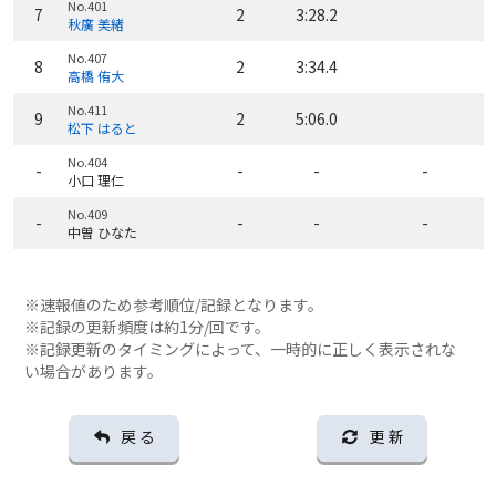
No.401
7
2
3:28.2
秋廣 美緒
No.407
8
2
3:34.4
高橋 侑大
No.411
9
2
5:06.0
松下 はると
No.404
-
-
-
-
小口 理仁
No.409
-
-
-
-
中曽 ひなた
※速報値のため参考順位/記録となります。
※記録の更新頻度は約1分/回です。
※記録更新のタイミングによって、一時的に正しく表示されな
い場合があります。
戻 る
更 新