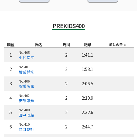
PREKIDS400
順位
氏名
周回
記録
前との差
No.405
1
2
1:41.1
小谷 京平
No.403
2
2
1:53.1
荒城 怜来
No.406
3
2
2:06.5
高橋 実希
No.402
4
2
2:10.9
安部 凌輝
No.408
5
2
2:32.6
田中 也絵
No.410
6
2
2:44.7
野口 雄翔