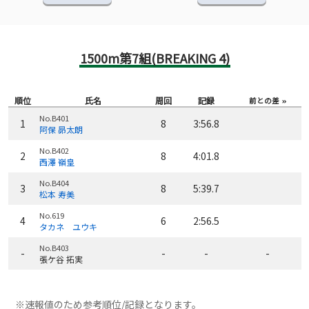
1500m第7組(BREAKING 4)
順位
氏名
周回
記録
前との差
No.B401
1
8
3:56.8
阿保 昴太朗
No.B402
2
8
4:01.8
西澤 嶺皇
No.B404
3
8
5:39.7
松本 寿美
No.619
4
6
2:56.5
タカネ ユウキ
No.B403
-
-
-
-
張ケ谷 拓実
※速報値のため参考順位/記録となります。