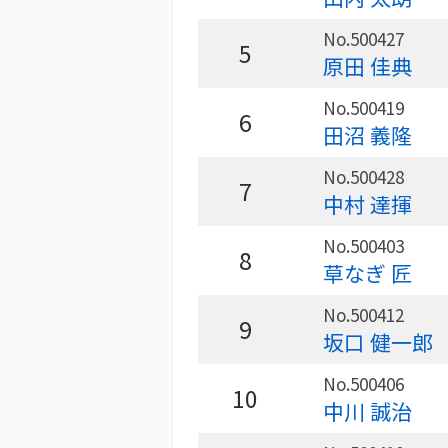
No.500427
5
原田 佳典
No.500419
6
田沼 義隆
No.500428
7
中村 達揮
No.500403
8
草なぎ 匠
No.500412
9
坂口 健一郎
No.500406
10
中川 誠治