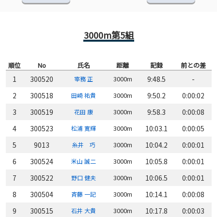
3000m第5組
順位
No
氏名
距離
記録
前との差
1
300520
3000m
9:48.5
-
宰務 正
2
300518
3000m
9:50.2
0:00:02
田崎 祐貴
3
300519
3000m
9:58.3
0:00:08
花田 康
4
300523
3000m
10:03.1
0:00:05
松浦 寛輝
5
9013
3000m
10:04.2
0:00:01
糸井 巧
6
300524
3000m
10:05.8
0:00:01
米山 誠二
7
300522
3000m
10:06.5
0:00:01
野口 健夫
8
300504
3000m
10:14.1
0:00:08
斉藤 一記
9
300515
3000m
10:17.8
0:00:03
石井 大貴