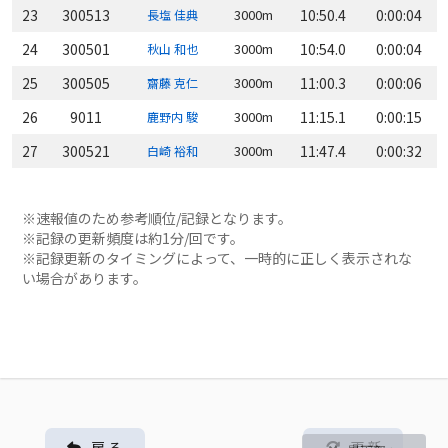
23
300513
3000m
10:50.4
0:00:04
長塩 佳典
24
300501
3000m
10:54.0
0:00:04
秋山 和也
25
300505
3000m
11:00.3
0:00:06
齋藤 克仁
26
9011
3000m
11:15.1
0:00:15
鹿野内 駿
27
300521
3000m
11:47.4
0:00:32
白崎 裕和
※速報値のため参考順位/記録となります。
※記録の更新頻度は約1分/回です。
※記録更新のタイミングによって、一時的に正しく表示されな
い場合があります。
戻 る
更 新