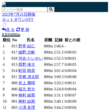
2025年7月21日開催
カットダウンOTT
戻 る
更 新
KIDS800m
順位
No
氏名
距離
記録
前との差
1
815
野寄 結仁
800m
2:46.6
-
2
817
細野 志帆
800m
2:51.5
0:00:05
3
818
河合 たいせい
800m
2:52.5
0:00:01
4
813
西野 湊大
800m
2:57.7
0:00:05
5
814
町田 晴彦
800m
3:01.4
0:00:04
6
811
宰務 清太郎
800m
3:09.3
0:00:08
7
808
井上 勝晴
800m
3:20.2
0:00:11
8
806
福元 智大
800m
3:24.8
0:00:04
9
804
桐村 綾那
800m
3:31.1
0:00:07
10
801
桐村 結那
800m
3:40.1
0:00:09
11
803
小澤 友理
800m
3:44.2
0:00:04