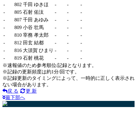
-
802
千田 ゆきほ
-
-
-
-
805
石射 佑汰
-
-
-
-
807
千田 あゆみ
-
-
-
-
809
小谷 壮馬
-
-
-
-
810
宰務 孝太郎
-
-
-
-
812
田玄 結都
-
-
-
-
816
大須賀 ひまり
-
-
-
-
819
石射 桃花
-
-
-
※速報値のため参考順位/記録となります。
※記録の更新頻度は約1分/回です。
※記録更新のタイミングによって、一時的に正しく表示され
ない場合があります。
戻 る
更 新
最下部へ