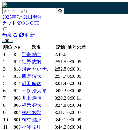
2025年7月21日開催
カットダウンOTT
戻 る
更 新
800m
順位
No
氏名
記録
前との差
1
815
野寄 結仁
2:46.6
-
2
817
細野 志帆
2:51.5
0:00:05
3
818
河合 たいせい
2:52.5
0:00:01
4
813
西野 湊大
2:57.7
0:00:05
5
814
町田 晴彦
3:01.4
0:00:04
6
811
宰務 清太郎
3:09.3
0:00:08
7
808
井上 勝晴
3:20.2
0:00:11
8
806
福元 智大
3:24.8
0:00:04
9
804
桐村 綾那
3:31.1
0:00:07
10
801
桐村 結那
3:40.1
0:00:09
11
803
小澤 友理
3:44.2
0:00:04