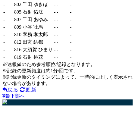
-
802
千田 ゆきほ
-
-
-
-
805
石射 佑汰
-
-
-
-
807
千田 あゆみ
-
-
-
-
809
小谷 壮馬
-
-
-
-
810
宰務 孝太郎
-
-
-
-
812
田玄 結都
-
-
-
-
816
大須賀 ひまり
-
-
-
-
819
石射 桃花
-
-
-
※速報値のため参考順位/記録となります。
※記録の更新頻度は約1分/回です。
※記録更新のタイミングによって、一時的に正しく表示され
ない場合があります。
戻 る
更 新
最下部へ