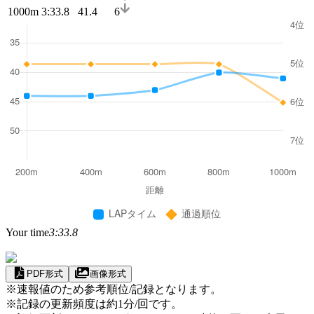
1000m
3:33.8
41.4
6
Your time
3:33.8
PDF形式
画像形式
※速報値のため参考順位/記録となります。
※記録の更新頻度は約1分/回です。