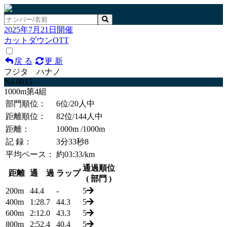
2025年7月21日開催
カットダウンOTT
戻 る
更 新
フジタ ハナノ
No.9015
1000m第4組
部門順位：
6位
/20人中
距離順位：
82位
/144人中
距離：
1000m
/1000m
記 録：
3分33秒8
平均ペース：
約03:33/km
通過順位
距離
通 過
ラップ
( 部門 )
200m
44.4
-
5
400m
1:28.7
44.3
5
600m
2:12.0
43.3
5
800m
2:52.4
40.4
5