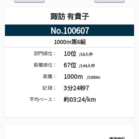
諏訪 有貴子
No.100607
1000m第6組
10位
部門順位：
/16人中
67位
距離順位：
/144人中
1000m
距離：
/1000m
3分24秒7
記 録：
約03:24/km
平均ペース：
通過順位