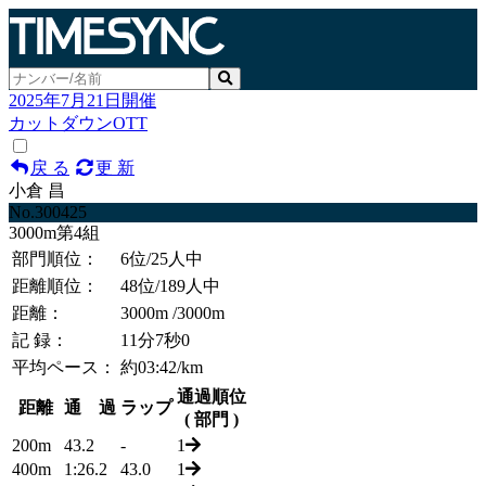
2025年7月21日開催
カットダウンOTT
戻 る
更 新
小倉 昌
No.300425
3000m第4組
部門順位：
6位
/25人中
距離順位：
48位
/189人中
距離：
3000m
/3000m
記 録：
11分7秒0
平均ペース：
約03:42/km
通過順位
距離
通 過
ラップ
( 部門 )
200m
43.2
-
1
400m
1:26.2
43.0
1