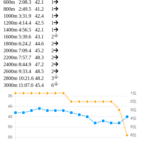
600m
2:08.3
42.1
1
800m
2:49.5
41.2
1
1000m
3:31.9
42.4
1
1200m
4:14.4
42.5
1
1400m
4:56.5
42.1
1
1600m
5:39.6
43.1
2
1800m
6:24.2
44.6
2
2000m
7:09.4
45.2
2
2200m
7:57.7
48.3
2
2400m
8:44.9
47.2
2
2600m
9:33.4
48.5
2
2800m
10:21.6
48.2
3
3000m
11:07.0
45.4
6