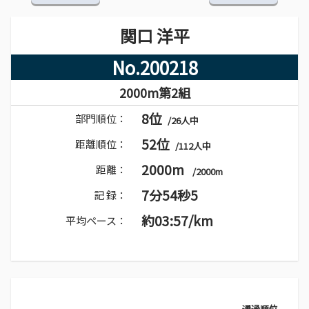
関口 洋平
No.200218
2000m第2組
8位
部門順位：
/26人中
52位
距離順位：
/112人中
2000m
距離：
/2000m
7分54秒5
記 録：
約03:57/km
平均ペース：
通過順位