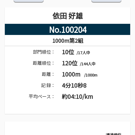
依田 好雄
No.100204
1000m第2組
10位
部門順位：
/17人中
120位
距離順位：
/144人中
1000m
距離：
/1000m
4分10秒8
記 録：
約04:10/km
平均ペース：
通過順位