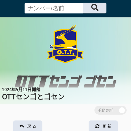
2024年5月11日開催
OTTセンゴとゴセン
戻 る
更 新