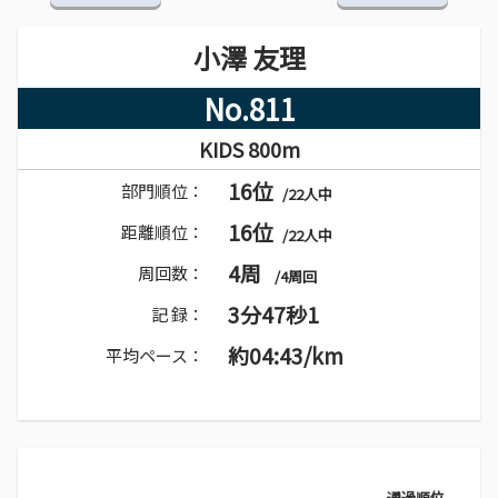
小澤 友理
No.811
KIDS 800m
16位
部門順位：
/22人中
16位
距離順位：
/22人中
4周
周回数：
/4周回
3分47秒1
記 録：
約04:43/km
平均ペース：
通過順位