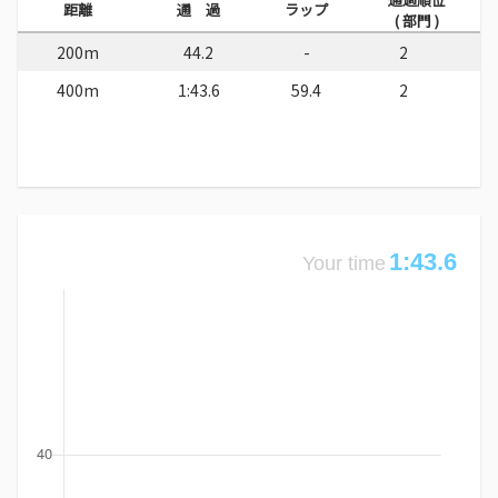
距離
通 過
ラップ
( 部門 )
200m
44.2
-
2
400m
1:43.6
59.4
2
1:43.6
Your time