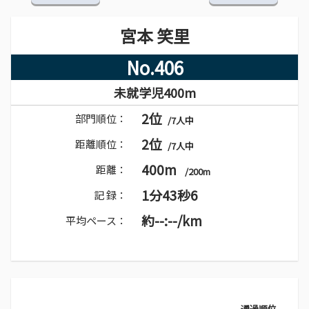
宮本 笑里
No.406
未就学児400m
2位
部門順位：
/7人中
2位
距離順位：
/7人中
400m
距離：
/200m
1分43秒6
記 録：
約--:--/km
平均ペース：
通過順位